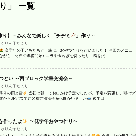
り」 一覧
作り】～みんなで楽しく「チヂミ
」作り～
じゃりん子だより
高学年の子どもたちと一緒に、おやつ作りを行いました！ 今回のメニュ
がら、材料の準備開始♪ ニラや玉ねぎを切ったり、粉を混 ...
のつどい ～西ブロック学童交流会～
じゃりん子だより
降りの雨と雷
当初は朝一でお出かけ予定でしたが、予定を変更し、朝の学
駅からJRバスで西区福井清流会館へ向かいました
後半は ...
を作ったよ
〜低学年おやつ作り〜
じゃりん子だより
ベントへ。 じゃりん子の夏休みはまだまだ続きます
今週、1〜3年生の