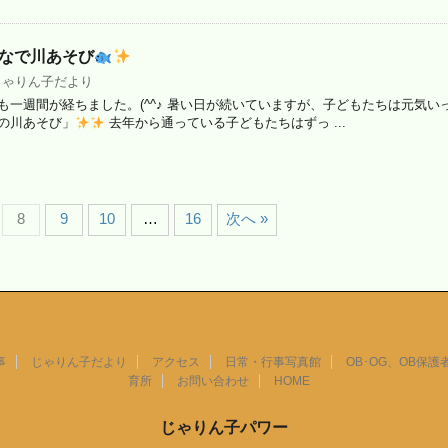
んなで川あそび
じゃりん子だより
も一週間が経ちました。(^^♪ 暑い日が続いていますが、子どもたちは元気い
の川あそび」
去年から通っている子どもたちはずっ ...
8
9
10
…
16
次へ »
事
じゃりん子だより
アクセス
日常・行事写真館
OB･OG、OB保護
育所
お問い合わせ
HOME
じゃりん子パワー