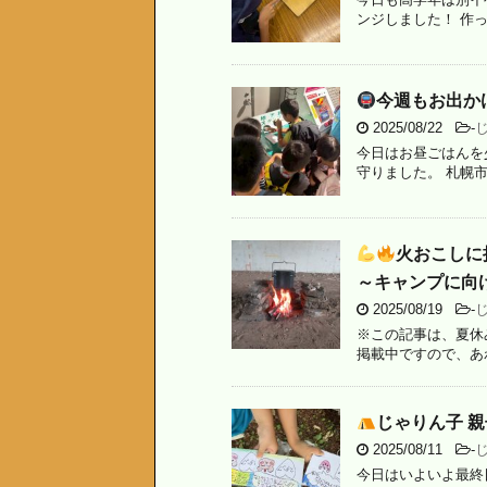
ンジしました！ 作
今週もお出か
2025/08/22
-
今日はお昼ごはんを
守りました。 札幌市
火おこしに
～キャンプに向
2025/08/19
-
※この記事は、夏休
掲載中ですので、あわ
じゃりん子 
2025/08/11
-
今日はいよいよ最終