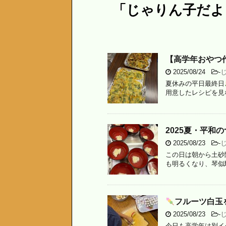
「じゃりん子だよ
【高学年おやつ
2025/08/24
-
夏休みの平日最終日
用意したレシピを見な
2025夏・平和
2025/08/23
-
この日は朝から土砂
も明るくなり、琴似
フルーツ白玉
2025/08/23
-
今日も高学年は別イ