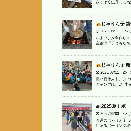
さっそく虫探しに出
じゃりん子 
2025/08/11
-
いよいよ夕食作りス
主役は「子どもたち
じゃりん子 
2025/08/11
-
長い夏休みも、いよ
キャンプは、1年生か
2025夏！ボ
2025/08/03
-
今週のじゃりん子は
にあるボーリング場へ、