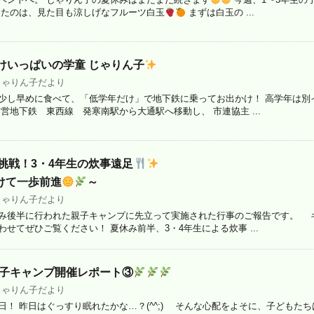
ったのは、見た目も涼しげなフルーツ白玉
まずは白玉の ...
けいっぱいの学童 じゃりん子
じゃりん子だより
少し早めに食べて、「低学年だけ」で地下鉄に乗ってお出かけ！ 高学年は別
営地下鉄 東西線 発寒南駅から大通駅へ移動し、 市連協主 ...
挑戦！3・4年生の炊事遠足
けて一歩前進
～
じゃりん子だより
み後半に行われた親子キャンプに先立って実施された行事のご報告です。 
せてぜひご覧ください！ 夏休み前半、3・4年生による炊事 ...
親子キャンプ開催レポート③
じゃりん子だより
日！ 昨日はぐっすり眠れたかな…？(^^;) そんな心配をよそに、子どもた