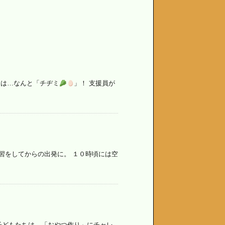
ーは…なんと「チヂミ
」！ 支援員が
習をしてからの出発に。 １０時頃には空
子どもたちは、「おやつ作り」にチャレ