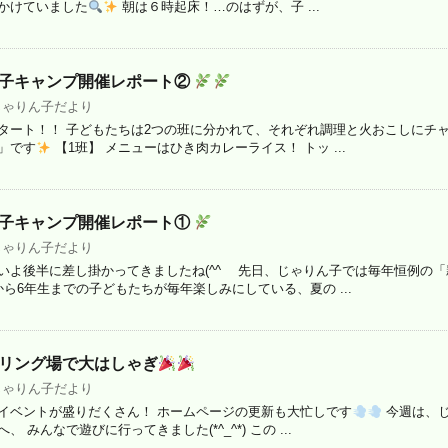
かけていました
朝は６時起床！…のはずが、子 ...
親子キャンプ開催レポート②
じゃりん子だより
タート！！ 子どもたちは2つの班に分かれて、それぞれ調理と火おこしにチャ
」です
【1班】 メニューはひき肉カレーライス！ トッ ...
親子キャンプ開催レポート①
じゃりん子だより
いよ後半に差し掛かってきましたね(^^ゞ 先日、じゃりん子では毎年恒例の
ら6年生までの子どもたちが毎年楽しみにしている、夏の ...
ーリング場で大はしゃぎ
じゃりん子だより
イベントが盛りだくさん！ ホームページの更新も大忙しです
今週は、じ
 みんなで遊びに行ってきました(*^_^*) この ...