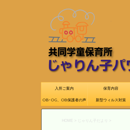
入所ご案内
保育内容
OB･OG、OB保護者の声
新型ウィルス対策
HOME
>
じゃりん子だより
>