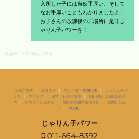
入所した子には当然手厚い、そして
なお手厚いこともわかりましたよ！
お子さんの放課後の居場所に是非じ
ゃりん子パワーを！
更新日：
2021年4月16日
入所ご案内
保育内容
主な行事・年間行事
じゃりん子だ
より
アクセス
日常・行事写真館
OB･OG、OB保護者の
声
新型ウィルス対策
西区の民間学童保育所
お問い合わ
せ
HOME
じゃりん子パワー
011-664-8392