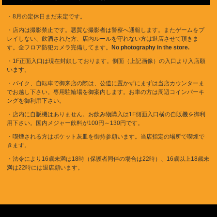
・8月の定休日まだ未定です。
・店内は撮影禁止です。悪質な撮影者は警察へ通報します。またゲームをプ
レイしない、飲酒された方、店内ルールを守れない方は退店させて頂きま
す。全フロア防犯カメラ完備してます。
No photography in the store.
・1F正面入口は現在封鎖しております。側面（上記画像）の入口より入店願
います。
・バイク、自転車で御来店の際は、公道に置かずにまずは当店カウンターま
でお越し下さい。専用駐輪場を御案内します。お車の方は周辺コインパーキ
ングを御利用下さい。
・店内に自販機はありません。お飲み物購入は1F側面入口横の自販機を御利
用下さい。国内メジャー飲料が100円～130円です。
・喫煙される方はポケット灰皿を御持参願います。当店指定の場所で喫煙で
きます。
・法令により16歳未満は18時（保護者同伴の場合は22時）、16歳以上18歳未
満は22時には退店願います。