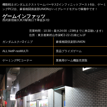
機動戦士ガンダムエクストリームバーサス2インフィニットブースト6台、ゲーミ
ングPC2台、麻雀格闘俱楽部UNIONがハイグレードモデルで稼働中です！
ゲームインファッツ
西武新宿線久米川駅南口下車徒歩3分
営業時間：10:30～最大24:00（23時までに来店願います）
住所：東京都東村山市栄町2-22-21南ビル1F
ガンダムエクバ2イニブ
麻雀格闘倶楽部UNION
ALL.NetP-rasMULTI
景品プライズゲーム
ゲーミングPCコーナー
業務用ゲーム機販売買取