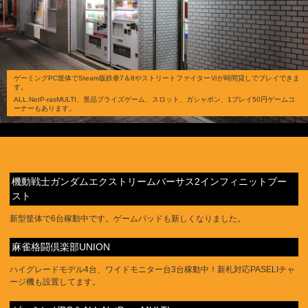
ゲーミングPC筐体でSteam版鉄拳7＆8やストリートファイターⅥが時間貸しでプレイできま
す。
ALL.NetP-rasMULTI、景品プライズゲーム、スロット、ガシャポン、1プレイ50円ゲームコ
ーナーもあります。
機動戦士ガンダムエクストリームバーサス2インフィニットブー
スト
新型筐体で6台稼動中です。ゲームパッドも新しくなりました。
麻雀格闘倶楽部UNION
ハイグレードモデル4台、ワイドモニター台3台稼動中！新札対応PASELIチャ
ージ機も設置してます。