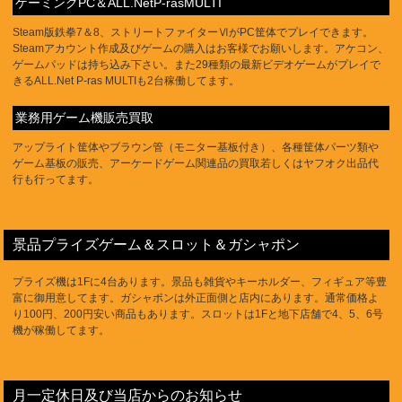
ゲーミングPC＆ALL.NetP-rasMULTI
Steam版鉄拳7＆8、ストリートファイターⅥがPC筐体でプレイできます。
Steamアカウント作成及びゲームの購入はお客様でお願いします。アケコン、
ゲームパッドは持ち込み下さい。また29種類の最新ビデオゲームがプレイで
きるALL.Net P-ras MULTIも2台稼働してます。
業務用ゲーム機販売買取
アップライト筐体やブラウン管（モニター基板付き）、各種筐体パーツ類や
ゲーム基板の販売、アーケードゲーム関連品の買取若しくはヤフオク出品代
行も行ってます。
景品プライズゲーム＆スロット＆ガシャポン
プライズ機は1Fに4台あります。景品も雑貨やキーホルダー、フィギュア等豊
富に御用意してます。ガシャポンは外正面側と店内にあります。通常価格よ
り100円、200円安い商品もあります。スロットは1Fと地下店舗で4、5、6号
機が稼働してます。
月一定休日及び当店からのお知らせ