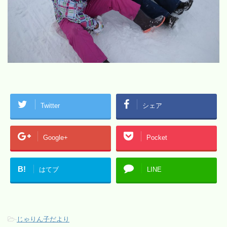
Twitter
シェア
Google+
Pocket
B!
はてブ
LINE
-
じゃりん子だより