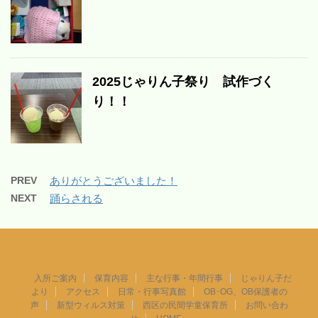
2025じゃりん子祭り 試作づく
り！！
PREV
ありがとうございました！
NEXT
踊らされる
入所ご案内
保育内容
主な行事・年間行事
じゃりん子だ
より
アクセス
日常・行事写真館
OB･OG、OB保護者の
声
新型ウィルス対策
西区の民間学童保育所
お問い合わ