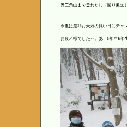
奥三角山まで登れたし（回り道無
今度は是非お天気の良い日にチャ
お疲れ様でした～。あ、5年生6年