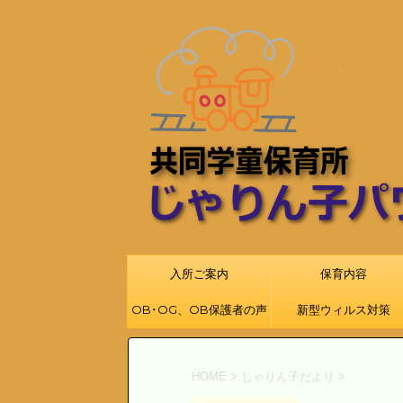
入所ご案内
保育内容
OB･OG、OB保護者の声
新型ウィルス対策
HOME
>
じゃりん子だより
>