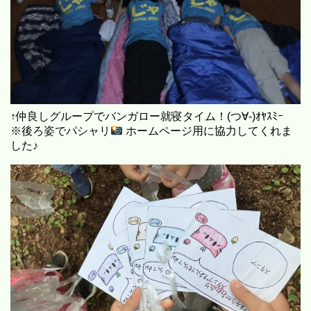
↑仲良しグループでバンガロー就寝タイム！(つ∀-)ｵﾔｽﾐｰ
※後ろ姿でパシャリ
ホームページ用に協力してくれま
した♪