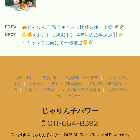
PREV
じゃりん子 親子キャンプ開催レポート②
NEXT
火おこしに挑戦！3・4年生の炊事遠足
～キャンプに向けて一歩前進
～
入所ご案内
保育内容
主な行事・年間行事
じゃりん子だ
より
アクセス
日常・行事写真館
OB･OG、OB保護者の
声
新型ウィルス対策
西区の民間学童保育所
お問い合わ
せ
HOME
じゃりん子パワー
011-664-8392
Copyright© じゃりん子パワー , 2026 All Rights Reserved Powered by