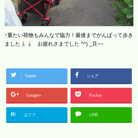
↑重たい荷物もみんなで協力！最後までがんばって歩き
ました
お疲れさまでした ^^) _旦~~
Twitter
シェア
Google+
Pocket
B!
はてブ
LINE