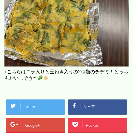
↑こちらはニラ入りと玉ねぎ入りの2種類のチヂミ！どっち
もおいしそう〜
Twitter
シェア
Google+
Pocket