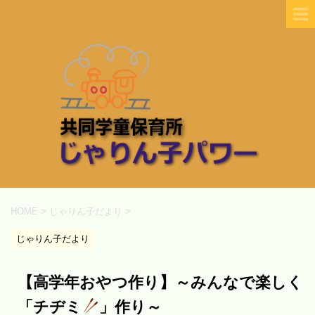
HOME
>
じゃりん子だより
>
じゃりん子だより
【高学年おやつ作り】～みんなで楽しく
「チヂミ
」作り～