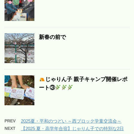
新春の前で
じゃりん子 親子キャンプ開催レポ
ート③
PREV
2025夏・平和のつどい ～西ブロック学童交流会～
NEXT
【2025 夏・高学年合宿】じゃりん子での特別な2日