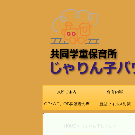
入所ご案内
保育内容
OB･OG、OB保護者の声
新型ウィルス対策
HOME
>
じゃりん子だより
>