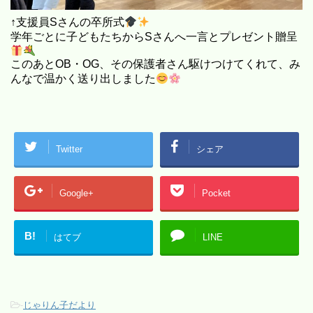
↑支援員Sさんの卒所式
学年ごとに子どもたちからSさんへ一言とプレゼント贈呈
このあとOB・OG、その保護者さん駆けつけてくれて、み
んなで温かく送り出しました
Twitter
シェア
Google+
Pocket
B!
はてブ
LINE
-
じゃりん子だより