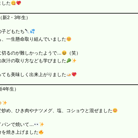
ました
（新2・3年生）
の子どもたち
も、一生懸命取り組んでいました
に切るのが難しかったようで…
（笑）
の灰汁の取り方なども学びました
っても美味しく出来上がりました
新4年生）
で炒め、ひき肉やナツメグ、塩、コショウと混ぜました
イパンで焼いて…
分を焼き上げました