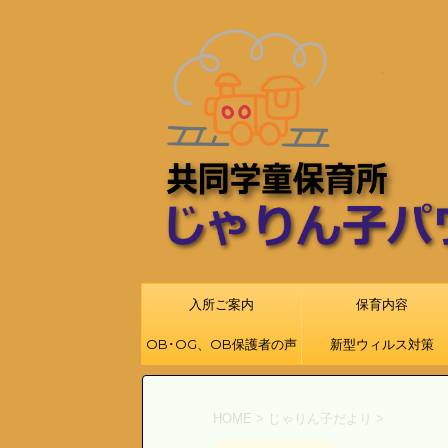
入所ご案内
保育内容
OB･OG、OB保護者の声
新型ウィルス対策
HOME
>
じゃりん子だより
>