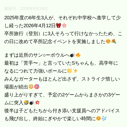
更新日：
2026年4月29日
2025年度の6年生3人が、それぞれ中学校へ進学して少
し経った2026年4月12日
卒所旅行（登別）に3人そろって行けなかったため、こ
の日に改めて卒所記念イベントを実施しました
まずは近所のサン○ーボウルへ
最初は「苦手〜」と言っていたSちゃんも、高学年に
なるにつれて力強いボールに
みんなガーターもほとんど出さず、ストライク惜しい
場面が続出
盛り上がりすぎて、予定の2ゲームからまさかの3ゲー
ムに突入
後半は子どもたちから付き添い支援員へのアドバイス
も飛び出し、終始にぎやかで楽しい時間に