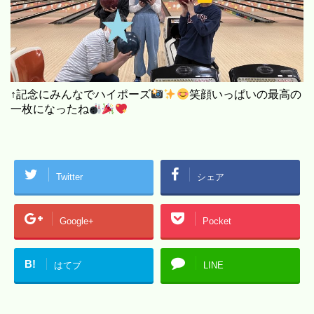
↑記念にみんなでハイポーズ
笑顔いっぱいの最高の
一枚になったね
Twitter
シェア
Google+
Pocket
B!
はてブ
LINE