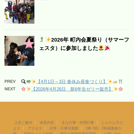
2026年 町内会夏祭り（サマーフ
ェスタ）に参加しました
PREV
【4月1日～3日 春休み昼食づくり】
NEXT
【2026年4月26日 新6年生ゼリー販売】
入所ご案内
保育内容
主な行事・年間行事
じゃりん子だ
より
アクセス
日常・行事写真館
OB･OG、OB保護者の