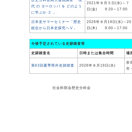
歴史分科会高大連携講座「 現
2021年８月５日(水)～７
代 の ヨーロッパ を どのよう
日(金) 9:20～17:00
に学ぶか ２ 」
日本史サマーセミナー「歴史
2026年８月19日(水)～20
総合から日本史探究へⅤ」
日(木) 9:00～17:00
今後予定されている史跡踏査等
史跡踏査名
日時または集合時間
場
奈
第63回夏季県外史跡踏査
2026年８月19日(水)
市
社会科部会歴史分科会